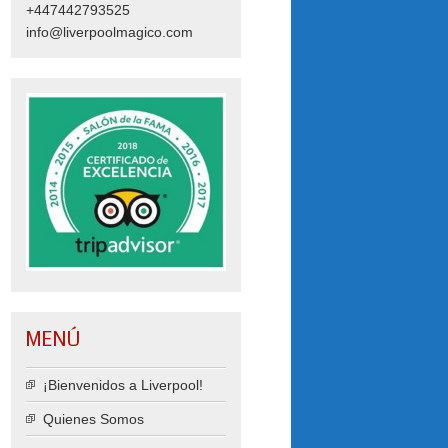
+447442793525
info@liverpoolmagico.com
MENÚ
¡Bienvenidos a Liverpool!
Quienes Somos