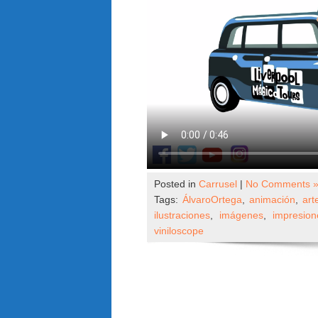
Posted in
Carrusel
|
No Comments 
Tags:
ÁlvaroOrtega
,
animación
,
art
ilustraciones
,
imágenes
,
impresion
viniloscope