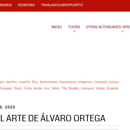
 SOMOS
RESERVAS
TRASLADOS AEROPUERTO
INICIO
TOURS
OTRAS ACTIVIDADES-VEN
jos
diseños
español
Etsy
ilustraciones
impresiones
imágenes
Liverpool
música
s Guiadas Tours Carta
tienda
tour
Video The Beatles Liverpool Visitas Guiadas
8, 2020
EL ARTE DE ÁLVARO ORTEGA