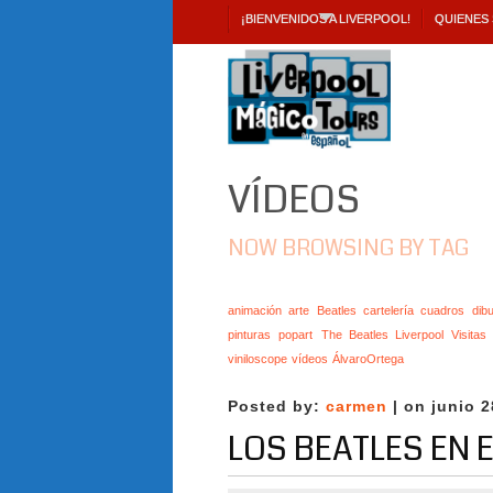
¡BIENVENIDOS A LIVERPOOL!
QUIENES
VÍDEOS
NOW BROWSING BY TAG
animación
arte
Beatles
cartelería
cuadros
dibu
pinturas
popart
The Beatles Liverpool Visita
viniloscope
vídeos
ÁlvaroOrtega
Posted by:
carmen
| on junio 2
LOS BEATLES EN 