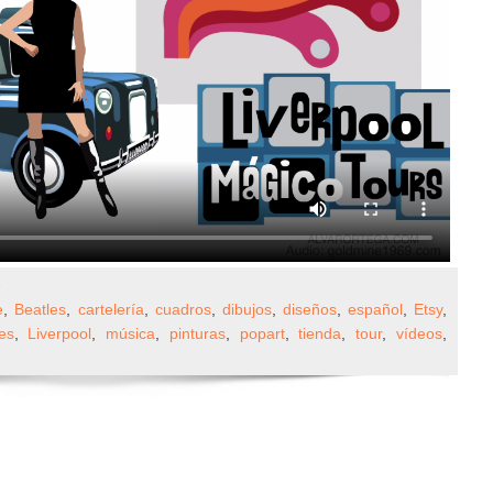
»
e
,
Beatles
,
cartelería
,
cuadros
,
dibujos
,
diseños
,
español
,
Etsy
,
es
,
Liverpool
,
música
,
pinturas
,
popart
,
tienda
,
tour
,
vídeos
,