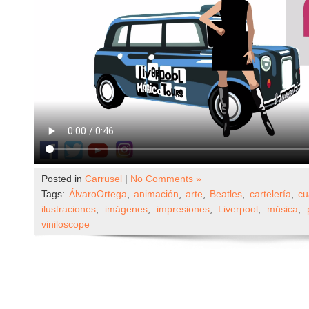
Posted in
Carrusel
|
No Comments »
Tags:
ÁlvaroOrtega
,
animación
,
arte
,
Beatles
,
cartelería
,
cu
ilustraciones
,
imágenes
,
impresiones
,
Liverpool
,
música
,
viniloscope