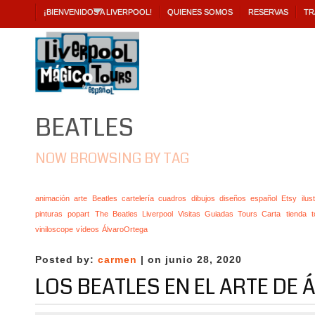
¡BIENVENIDOS A LIVERPOOL!
QUIENES SOMOS
RESERVAS
TR
BEATLES
NOW BROWSING BY TAG
animación
arte
Beatles
cartelería
cuadros
dibujos
diseños
español
Etsy
ilus
pinturas
popart
The Beatles Liverpool Visitas Guiadas Tours Carta
tienda
t
viniloscope
vídeos
ÁlvaroOrtega
Posted by:
carmen
| on junio 28, 2020
LOS BEATLES EN EL ARTE DE