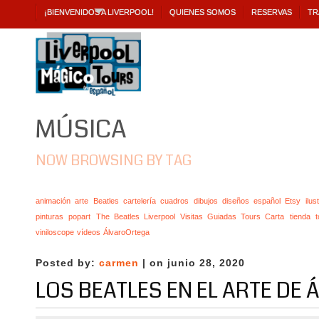
¡BIENVENIDOS A LIVERPOOL!
QUIENES SOMOS
RESERVAS
TR
MÚSICA
NOW BROWSING BY TAG
animación
arte
Beatles
cartelería
cuadros
dibujos
diseños
español
Etsy
ilus
pinturas
popart
The Beatles Liverpool Visitas Guiadas Tours Carta
tienda
t
viniloscope
vídeos
ÁlvaroOrtega
Posted by:
carmen
| on junio 28, 2020
LOS BEATLES EN EL ARTE DE