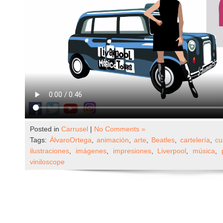
Posted in
Carrusel
|
No Comments »
Tags:
ÁlvaroOrtega
,
animación
,
arte
,
Beatles
,
cartelería
,
cu
ilustraciones
,
imágenes
,
impresiones
,
Liverpool
,
música
,
viniloscope