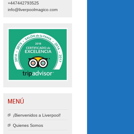
+447442793525
info@liverpoolmagico.com
MENÚ
¡Bienvenidos a Liverpool!
Quienes Somos