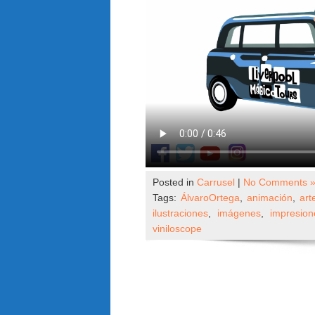
Posted in
Carrusel
|
No Comments 
Tags:
ÁlvaroOrtega
,
animación
,
art
ilustraciones
,
imágenes
,
impresion
viniloscope