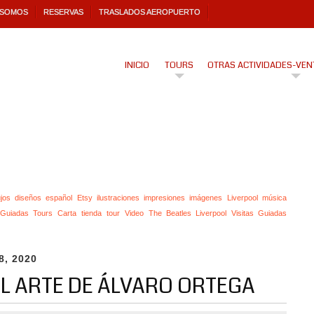
 SOMOS
RESERVAS
TRASLADOS AEROPUERTO
INICIO
TOURS
OTRAS ACTIVIDADES-VEN
jos
diseños
español
Etsy
ilustraciones
impresiones
imágenes
Liverpool
música
s Guiadas Tours Carta
tienda
tour
Video The Beatles Liverpool Visitas Guiadas
8, 2020
EL ARTE DE ÁLVARO ORTEGA