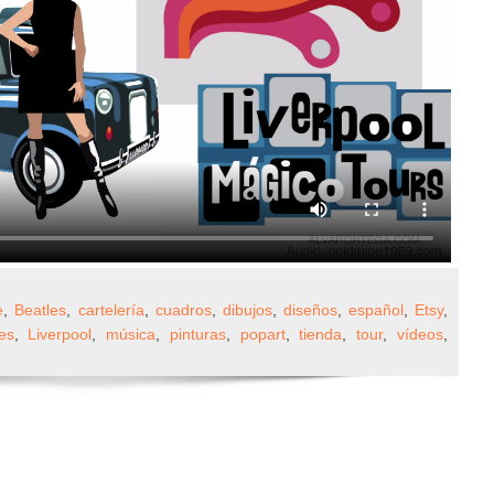
»
e
,
Beatles
,
cartelería
,
cuadros
,
dibujos
,
diseños
,
español
,
Etsy
,
es
,
Liverpool
,
música
,
pinturas
,
popart
,
tienda
,
tour
,
vídeos
,