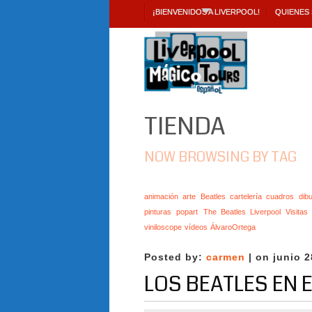
¡BIENVENIDOS A LIVERPOOL!
QUIENES
TIENDA
NOW BROWSING BY TAG
animación
arte
Beatles
cartelería
cuadros
dibu
pinturas
popart
The Beatles Liverpool Visita
viniloscope
vídeos
ÁlvaroOrtega
Posted by:
carmen
| on junio 2
LOS BEATLES EN 