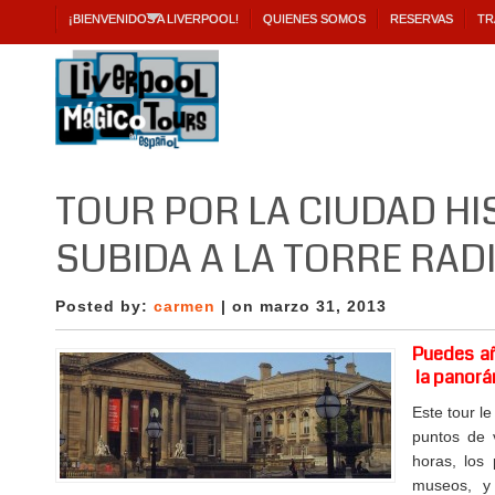
¡BIENVENIDOS A LIVERPOOL!
QUIENES SOMOS
RESERVAS
TR
TOUR POR LA CIUDAD HI
SUBIDA A LA TORRE RADI
Posted by:
carmen
| on marzo 31, 2013
Puedes añ
la panorá
Este tour l
puntos de 
horas, los 
museos, y