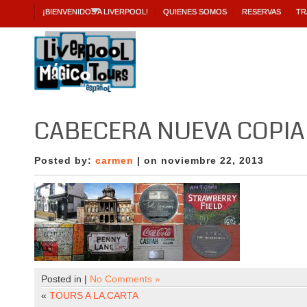
¡BIENVENIDOS A LIVERPOOL!
QUIENES SOMOS
RESERVAS
TR
CABECERA NUEVA COPIA
Posted by:
carmen
| on noviembre 22, 2013
Posted in |
No Comments »
«
TOURS A LA CARTA