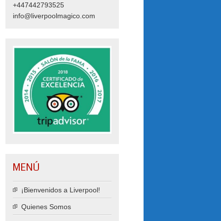
+447442793525
info@liverpoolmagico.com
MENÚ
¡Bienvenidos a Liverpool!
Quienes Somos