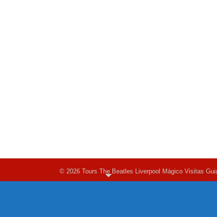
© 2026 Tours The Beatles Liverpool Mágico Visitas Gui