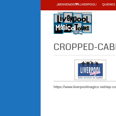
¡BIENVENIDOS A LIVERPOOL!
QUIENES
CROPPED-CABE
https://www.liverpoolmagico.net/wp-c