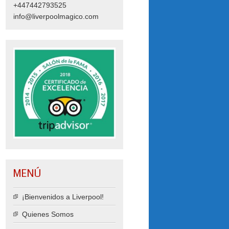
+447442793525
info@liverpoolmagico.com
MENÚ
¡Bienvenidos a Liverpool!
Quienes Somos