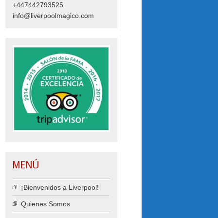
+447442793525
info@liverpoolmagico.com
MENÚ
¡Bienvenidos a Liverpool!
Quienes Somos