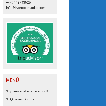
+447442793525
info@liverpoolmagico.com
MENÚ
¡Bienvenidos a Liverpool!
Quienes Somos