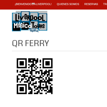
¡BIENVENIDOS A LIVERPOOL!
QUIENES SOMOS
RESERVAS
TR
QR FERRY